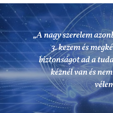
„A nagy szerelem azon
3. kezem és megk
biztonságot ad a tuda
kéznél van és nem 
véle