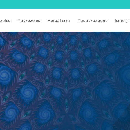
zelés
Távkezelés
Herbaferm
Tudásközpont
Ismerj