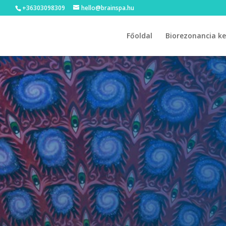
+36303098309
hello@brainspa.hu
Főoldal
Biorezonancia ke