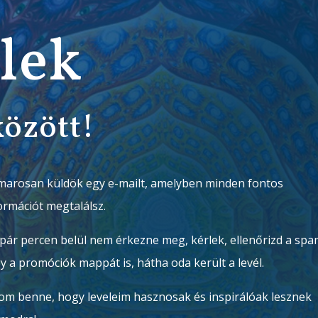
lek
között!
arosan küldök egy e-mailt, amelyben minden fontos
ormációt megtalálsz.
pár percen belül nem érkezne meg, kérlek, ellenőrizd a sp
y a promóciók mappát is, hátha oda került a levél.
om benne, hogy leveleim hasznosak és inspirálóak lesznek