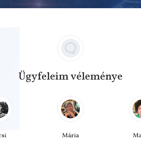
Ügyfeleim véleménye
csi
Mária
Ma