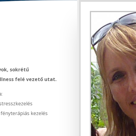
yok, sokrétű
ness felé vezető utat.
a:
stresszkezelés
fényterápiás kezelés