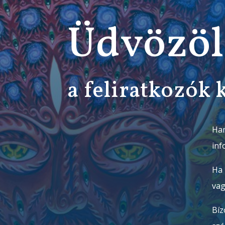
Üdvözöl
a feliratkozók 
Ham
inf
Ha 
vag
Bíz