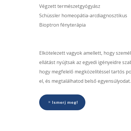
Végzett természetgyógyász
Schüssler homeopátia-arcdiagnosztikus
Bioptron fényterápia
Elkötelezett vagyok amellett, hogy személ
ellátást nyújtsak az egyedi igényeidre sz
hogy megfelelő megközelítéssel tartós po
el, és megtalálhatod belső egyensúlyodat.
Ismerj meg!