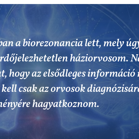
ban a biorezonancia lett, mely ú
érdőjelezhetetlen háziorvosom. 
t, hogy az elsődleges információ
kell csak az orvosok diagnózisár
ményére hagyatkoznom.