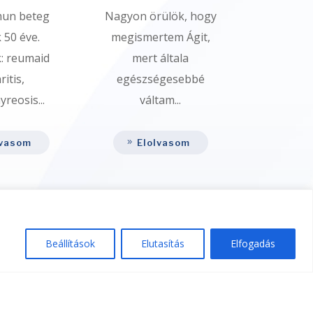
un beteg
Nagyon örülök, hogy
 50 éve.
megismertem Ágit,
: reumaid
mert általa
ritis,
egészségesebbé
reosis...
váltam...
lvasom
Elolvasom
Beállítások
Elutasítás
Elfogadás