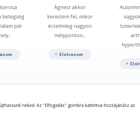
ulcerosa
Ágnest akkor
Autoimm
 betegség
kerestem fel, mikor
vagyok
 nálam pár
érzelmileg nagyon
Ismertek
ely...
mélyponton...
arth
hyperthy
vasom
Elolvasom
Elo
Elolvasom mindet
yújthassunk neked. Az "Elfogadás" gombra kattintva hozzájárulsz az