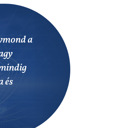
gymond a
Nagy
 mindig
a és