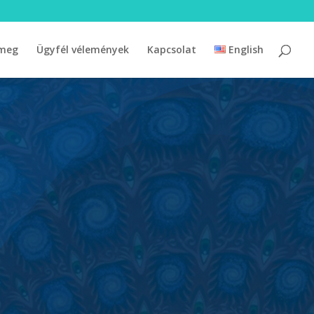
 meg
Ügyfél vélemények
Kapcsolat
English