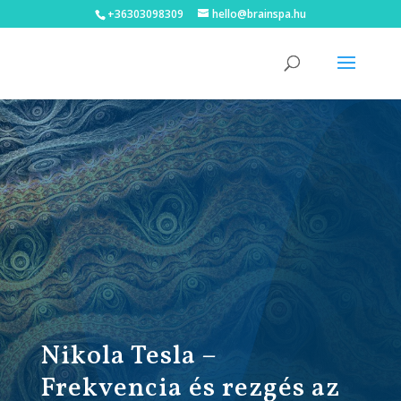
+36303098309
hello@brainspa.hu
Nikola Tesla –
Frekvencia és rezgés az