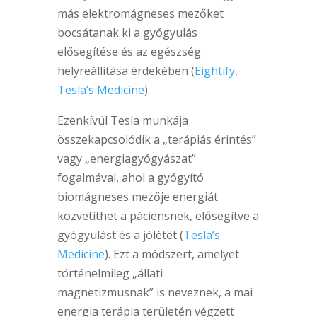
más elektromágneses mezőket
bocsátanak ki a gyógyulás
elősegítése és az egészség
helyreállítása érdekében (
Eightify
,
Tesla’s Medicine
).
Ezenkívül Tesla munkája
összekapcsolódik a „terápiás érintés”
vagy „energiagyógyászat”
fogalmával, ahol a gyógyító
biomágneses mezője energiát
közvetíthet a páciensnek, elősegítve a
gyógyulást és a jólétet (
Tesla’s
Medicine
). Ezt a módszert, amelyet
történelmileg „állati
magnetizmusnak” is neveznek, a mai
energia terápia területén végzett