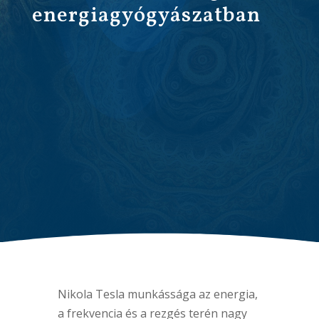
energiagyógyászatban
Nikola Tesla munkássága az energia,
a frekvencia és a rezgés terén nagy