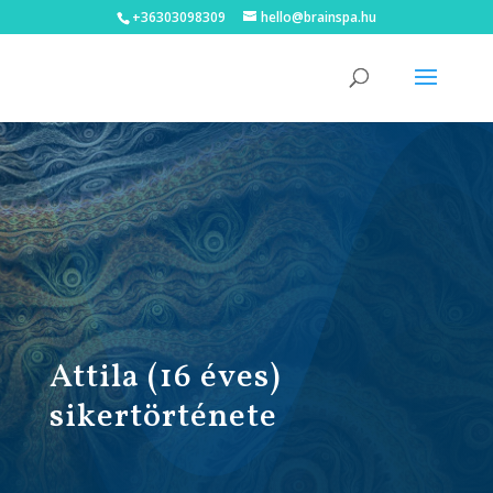
+36303098309
hello@brainspa.hu
Attila (16 éves)
sikertörténete