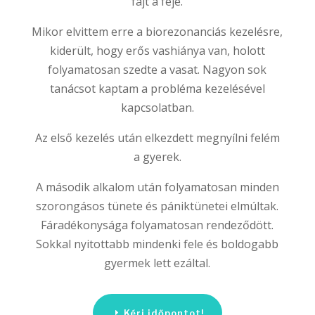
fájt a feje.
Mikor elvittem erre a biorezonanciás kezelésre,
kiderült, hogy erős vashiánya van, holott
folyamatosan szedte a vasat. Nagyon sok
tanácsot kaptam a probléma kezelésével
kapcsolatban.
Az első kezelés után elkezdett megnyílni felém
a gyerek.
A második alkalom után folyamatosan minden
szorongásos tünete és pániktünetei elmúltak.
Fáradékonysága folyamatosan rendeződött.
Sokkal nyitottabb mindenki fele és boldogabb
gyermek lett ezáltal.
Kérj időpontot!