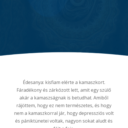
Édesanya: kisfiam elérte a kamaszkort.
Fáradékony és zárkózott lett, amit egy szülő
akár a kamaszságnak is betudhat. Amiből
rájöttem, hogy ez nem természetes, és hogy
nem a kamaszkorral jár, hogy depressziós volt
és pániktünetei voltak, nagyon sokat aludt és